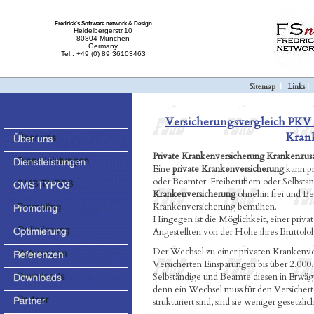
Fredrick's Software network & Design
Heidelbergerstr.10
80804 München
Germany
Tel.: +49 (0) 89 36103463
Sitemap
|
Links
Versicherungsvergleich PKV 
Kran
Private Krankenversicherung Krankenzus
Eine
private Krankenversicherung
kann pri
oder Beamter. Freiberuflern oder Selbständ
Krankenversicherung
ohnehin frei und Be
Krankenversicherung bemühen.
Hingegen ist die Möglichkeit, einer priva
Angestellten von der Höhe ihres Bruttolo
Der Wechsel zu einer privaten Krankenve
Versicherten Einsparungen bis über 2.000,
Selbständige und Beamte diesen in Erwägu
denn ein Wechsel muss für den Versicherte
strukturiert sind, sind sie weniger gesetz