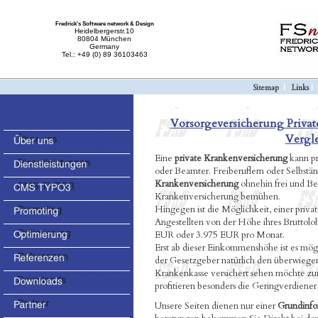
Fredrick's Software network & Design
Heidelbergerstr.10
80804 München
Germany
Tel.: +49 (0) 89 36103463
Sitemap
|
Links
Vorsorgeversicherung Priva
Vergl
Eine
private Krankenversicherung
kann pri
oder Beamter. Freiberuflern oder Selbständ
Krankenversicherung
ohnehin frei und Be
Krankenversicherung bemühen.
Hingegen ist die Möglichkeit, einer priva
Angestellten von der Höhe ihres Bruttolo
EUR oder 3.975 EUR pro Monat.
Erst ab dieser Einkommenshöhe ist es mögl
der Gesetzgeber natürlich den überwiegend
Krankenkasse versichert sehen möchte zu
profitieren besonders die Geringverdiener
Unsere Seiten dienen nur einer
Grundinfo