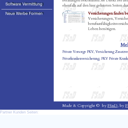
beratungen bekommen Sie Direkt bei den 
ebenfalls auf den hier gelisteten Seiten du
Versicherungen finden be
Versicherungen, Versich
berufsunfähigkeitsversich
Leben benötigen.
Meh
Private Vorsorge PKV, Versicherung Zusatzver
Privatkrankenversicherung, PKV Private Kran
Made & Copyright © by
FSnD
, by
F
Partner Kunden Seiten: