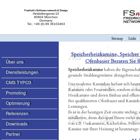
Fredrick's Software network & Design
Heidelbergerstr.10
80804 München
Germany
Tel.: +49 (0) 89 36103463
Sitemap
|
Links
Speicherheizkamine, Speicher
Ofenbauer Beraten Sie 
Speicherheizkamine
haben die Eigenscha
gesunde Strahlungswärme abzugeben nach 
Der moderne Kaminbau befasst sich heutz
Kaminen oder Feuerstellen, sondern er h
Heizkamine und deren Einbau und effizie
Bei qualifizierten Ofenbauer und Kamin
Leistungen.
Es ist in der heutigen Zeit enorm wichtig
installieren, denn dies spart Ihnen vieles
von z.B. Gaskaminen, Kachelofen, Pellet
Kamine mit Ihrer Heizung ist heutzutage