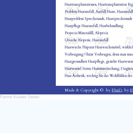
Haartransplantationen, Haartransplantation Ei
Problem Haarausfall, Ausfall Haare, Haarausfall
Haarproblem Sprechstunde, Haarsprechstunde
Haarpflege Haarausfall, Haarbehandlung
Propecia Minoxidill, Alopecia
Ursache Alopezie, Haarausfall
Haarwuchs Präparat Haarwuchsmittel, wirklich
Vorbeugung Glatze Vorbeugen, denn man muss
Haargesundheit Haarpflege, gezielte Haarwurz
Haarwurzel Status Haaruntersuchung, Diagnos
Haar Ästhetik, wichtig für das Wohlfühlen de
Made & Copyright © by
FSnD
, by
F
Partner Kunden Seiten: