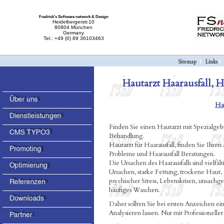
Fredrick's Software network & Design
Heidelbergerstr.10
80804 München
Germany
Tel.: +49 (0) 89 36103463
Sitemap
|
Links
Hautarzt Haarausfall, H
Hau
Finden Sie einen Hautarzt mit Spezialgeb
Behandlung.
Hautarzt für Haarausfall, finden Sie Ihren 
Probleme und Haarausfall Beratungen.
Die Ursachen des Haarausfalls sind vielfäl
Ursachen, starke Fettung, trockene Haut
psychischer Stress, Lebenskrisen, unsachg
häufiges Waschen.
Daher sollten Sie bei ersten Anzeichen e
Analysieren lassen. Nur mit Professionelle