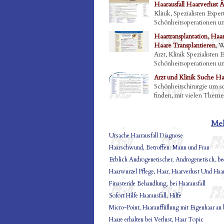
Haarausfall Haarverlust Ä
Klinik, Spezialisten Exp
Schönheitsoperationen 
Haartransplantation, Haar
Haare Transplantieren
, W
Arzt, Klinik Spezialiste
Schönheitsoperationen 
Arzt und Klinik Suche Haa
Schönheitschirurgie um sc
finden, mit vielen Them
Meh
Ursache Haarausfall Diagnose
Haarschwund, Betroffen: Mann und Frau
Erblich Androgenetischer, Androgenetisch, bed
Haarwurzel Pflege, Haar, Haarverlust Und Haar
Finasteride Behandlung, bei Haarausfall
Sofort Hilfe Haarausfall, Hilfe
Micro-Point, Haarauffüllung mit Eigenhaar a
Haare erhalten bei Verlust, Haar Topic