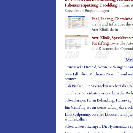
Info Seiten Falten Behandlung, Chemische
Faltenunterspritzung, Facelifting
, Informa
Spezialisten Empfehlungen
Peel, Peeling, Chemische 
Sie Grund Infos über die 
Arzt Klinik dafür
Arzt, Klinik, Spezialisten
Facelifting
sowie alle Art
und Kosmetische Operat
Meh
Tränensäcke Unterlid, Wenn die Wangen absi
New Fill Falten, Milchsäure New Fill wird sei
benutzt.
Hals Nacken, Ein Stiernacken ist ebenfalls ein
Durch eine Schönheitsoperation kann das Wohl
Faltentherapie, Falten Behandlung, Faltenweg b
Ein Minilifting ist ein kleines Lifting, das er
Lipo Sculpturing, bei einer Liposculpturing wi
wird modelliert
Falten Unterspritzungen, Die Hyaluronsäure eig