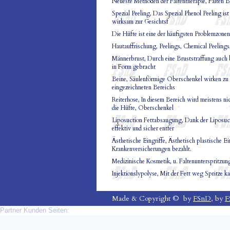
Neueste Methoden der Faltentherapie, Falten 
Spezial Peeling, Das Spezial Phenol Peeling i
wirksam zur Gesichtsf
Die Hüfte ist eine der häufigsten Problemzone
Hautauffrischung, Peelings, Chemical Peelings,
Männerbrust, Durch eine Bruststraffung auch 
in Form gebracht
Beine, Säulenförmige Oberschenkel wirken zu m
eingezeichneten Bereichs
Reiterhose, In diesem Bereich wird meistens n
die Hüfte, Oberschenkel
Liposuction Fettabsaugung, Dank der Liposuc
effektiv und sicher entfer
Ästhetische Eingriffe, Ästhetisch plastische Ei
Krankenversicherungen bezahlt.
Medizinische Kosmetik, u. Faltenunterspritzun
Injektionslypolyse, Mit der Fett weg Spritze 
Made & Copyright © by
FSnD
, by
F
Partner Kunden Seiten: