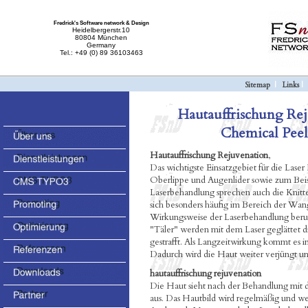
Fredrick's Software network & Design
Heidelbergerstr.10
80804 München
Germany
Tel.: +49 (0) 89 36103463
Sitemap
|
Links
Hautauffrischung Rej
Chemical Peel
Hautauffrischung Rejuvenation
,
Das wichtigste Einsatzgebiet für die Lase
Oberlippe und Augenlider sowie zum Beis
Laserbehandlung sprechen auch die Knitte
sich besonders häufig im Bereich der Wa
Wirkungsweise der Laserbehandlung beruh
"Täler" werden mit dem Laser geglättet d
gestrafft. Als Langzeitwirkung kommt es 
Dadurch wird die Haut weiter verjüngt und 
hautauffrischung rejuvenation
Die Haut sieht nach der Behandlung mit de
aus. Das Hautbild wird regelmäßig und w