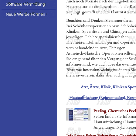
Auch noch Monate nach der Lagebehandl
Hautstruktur, da die Lasertherapie die K
verjüngt, gestrafft und ihre Elastizität verbe
Beachten und Denken Sie immer daran:
Bei Schönheitsoperationen bzw. Schönheit
Kliniken, Spezialisten und Chirurgen aufs
jeweiligen Gebiete spezialisiert haben.
Die meisten Behandlungen sind Operative 
vom behandelnden Arzt, Chirurgen.
Ästhetisch-Plastische Operationen sollten 
Sie eingehend über den Vorgang der Schö
informiert sind, wie auch über das eventue
Eines was besonders wichtig ist:
Sparen Sie 
mehr investieren, dafür aber auch gut abge
Arzt, Ärzte, Klinik, Kliniken Spe
Hautauffrischung (Rejuventation), Kos
Peeling, Chemisches Peeli
Seiten finden Sie Inform
Hautauffrischung (Hautre
Anwenungsmöglichkeiten s